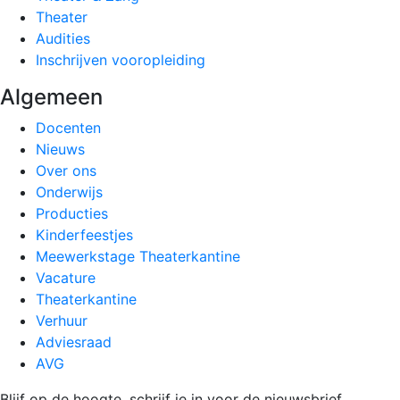
Theater
Audities
Inschrijven vooropleiding
Algemeen
Docenten
Nieuws
Over ons
Onderwijs
Producties
Kinderfeestjes
Meewerkstage Theaterkantine
Vacature
Theaterkantine
Verhuur
Adviesraad
AVG
Blijf op de hoogte, schrijf je in voor de nieuwsbrief.