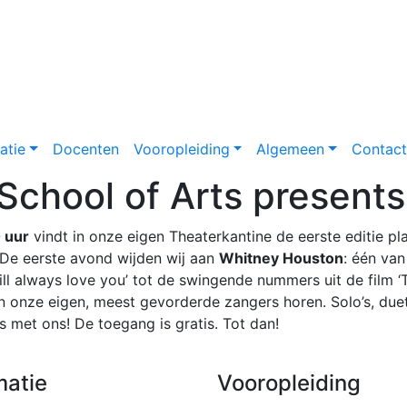
atie
Docenten
Vooropleiding
Algemeen
Contac
 School of Arts present
 uur
vindt in onze eigen Theaterkantine de eerste editie pl
 De eerste avond wijden wij aan
Whitney Houston
: één van
I will always love you’ tot de swingende nummers uit de fil
n onze eigen, meest gevorderde zangers horen. Solo’s, du
s met ons! De toegang is gratis. Tot dan!
matie
Vooropleiding