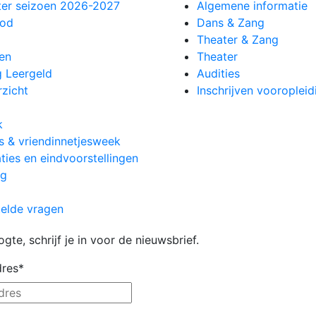
ter seizoen 2026-2027
Algemene informatie
bod
Dans & Zang
Theater & Zang
ven
Theater
g Leergeld
Audities
zicht
Inschrijven vooropleid
k
s & vriendinnetjesweek
ties en eindvoorstellingen
ag
telde vragen
ogte, schrijf je in voor de nieuwsbrief.
dres
*