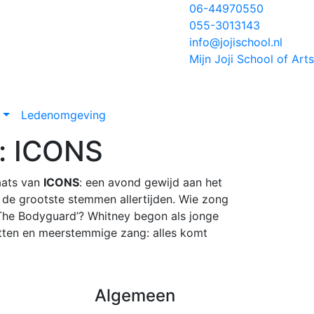
06-44970550
055-3013143
info@jojischool.nl
Mijn Joji School of Arts
t
Ledenomgeving
s: ICONS
aats van
ICONS
: een avond gewijd aan het
 de grootste stemmen allertijden. Wie zong
m ‘The Bodyguard’? Whitney begon als jonge
etten en meerstemmige zang: alles komt
Algemeen