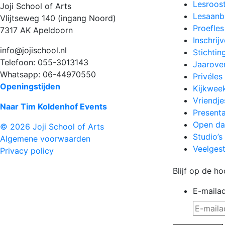
Lesroos
Joji School of Arts
Lesaan
Vlijtseweg 140 (ingang Noord)
Proefles
7317 AK Apeldoorn
Inschrij
info@jojischool.nl
Stichtin
Telefoon: 055-3013143
Jaarover
Whatsapp: 06-44970550
Privéles
Openingstijden
Kijkwee
Vriendje
Naar Tim Koldenhof Events
Presenta
Open d
© 2026 Joji School of Arts
Studio’s
Algemene voorwaarden
Veelges
Privacy policy
Blijf op de ho
E-maila